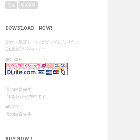
完売
陽炎雪歌
DOWNLOAD NOW!
新作：泉宮しずのはビッチになりたい
DL版好評頒布中です
■DLsite
僕の由貴先生
DL版好評頒布中です
■DMM
僕の由貴先生
BUY NOW！