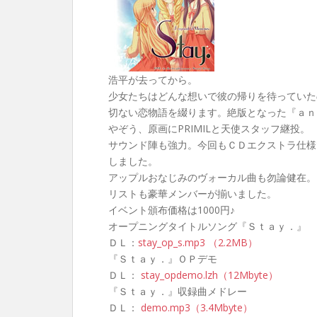
浩平が去ってから。
少女たちはどんな想いで彼の帰りを待っていた
切ない恋物語を綴ります。絶版となった『ａｎ
やぞう、原画にPRIMILと天使スタッフ継投。
サウンド陣も強力。今回もＣＤエクストラ仕様
しました。
アップルおなじみのヴォーカル曲も勿論健在。
リストも豪華メンバーが揃いました。
イベント頒布価格は1000円♪
オープニングタイトルソング『Ｓｔａｙ．』
ＤＬ：
stay_op_s.mp3 （2.2MB）
『Ｓｔａｙ．』ＯＰデモ
ＤＬ：
stay_opdemo.lzh（12Mbyte）
『Ｓｔａｙ．』収録曲メドレー
ＤＬ：
demo.mp3（3.4Mbyte）