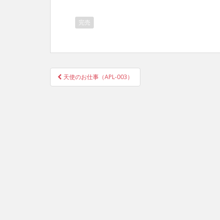
完売
天使のお仕事（APL-003）
投稿ナビゲーション